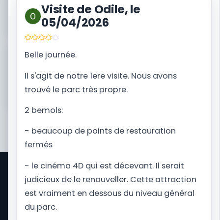
Visite de Odile, le
Je raconte une visite
05/04/2026
Belle journée.
Besoin du contexte complet avant de réserver ?
Ouvrez la fiche destination de Walibi Belgium.
Il s'agit de notre 1ere visite. Nous avons
trouvé le parc très propre.
Je prépare mon voyage
2 bemols:
- beaucoup de points de restauration
fermés
- le cinéma 4D qui est décevant. Il serait
judicieux de le renouveller. Cette attraction
Park Trips est un site d'informations sur les
voyages dans les parcs d'attractions dans le
est vraiment en dessous du niveau général
monde. D'Orlando pour visiter Universal Studios
du parc.
Florida et Disney World au Royaume-Uni pour