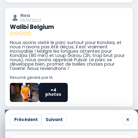
Noa
05/11/2022
Walibi Belgium
Nous avons visité le parc surtout pour Kondaa, et
nous n'avons pas été déçus, il est vraiment
incroyable ! Malgré les longues attentes pour
Kondaa (80 min) et Loup Garou (2h, trop brut pour
nous), nous avons apprécié Pulsar. Le parc se
développe bien, promet de belles choses pour
l'avenir. Nous reviendrons !
Résumé généré par IA
+4
photos
×
Précédent
Suivant
Vous avez aussi visité Walibi Belgium ? Partagez
votre propre trip report avec la communauté.