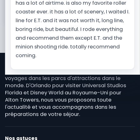
has a lot of airtime. is also my favorite roller
coaster ever. it has a lot of scenery, I waited I.
Je prépare mon voyage
line for E.T. and it was not worth it, long line,
boring ride, but beautiful. I rode everything
and recommend them except E.T. and the
minion shooting ride. totally recommend
coming.
Park Trips est un site d'informations sur les
voyages dans les parcs d'attractions dans le
monde. D'Orlando pour visiter Universal Studios
Florida et Disney World au Royaume-Uni pour
Alton Towers, nous vous proposons toute
l'actualité et vous accompagnons dans les
préparations de votre séjour.
Nos astuces