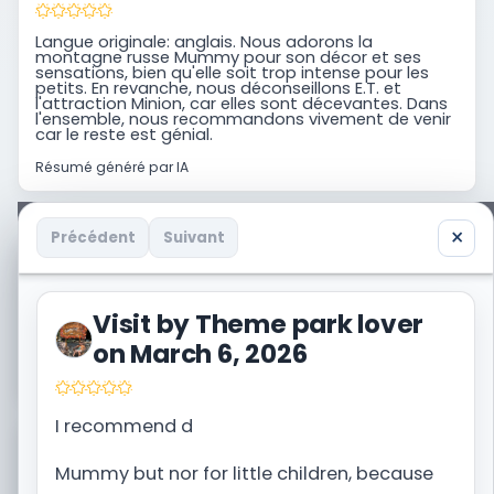
Langue originale: anglais. Nous adorons la
montagne russe Mummy pour son décor et ses
sensations, bien qu'elle soit trop intense pour les
petits. En revanche, nous déconseillons E.T. et
l'attraction Minion, car elles sont décevantes. Dans
l'ensemble, nous recommandons vivement de venir
car le reste est génial.
Résumé généré par IA
×
Précédent
Suivant
Vous avez aussi visité Universal Orlando Resort ?
Partagez votre propre trip report avec la
communauté.
Visit by Theme park lover
on March 6, 2026
Je raconte une visite
I recommend d
Besoin du contexte complet avant de réserver ?
Ouvrez la fiche destination de Universal Orlando
Mummy but nor for little children, because
Resort.