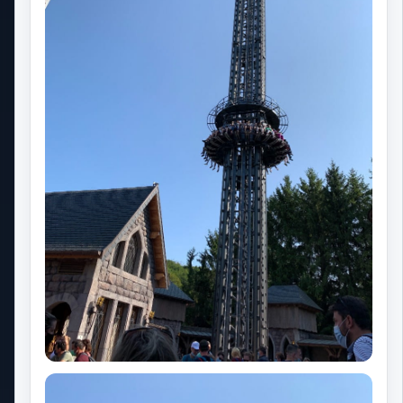
préparations de votre séjour.
Nos astuces
Temps d'attente
Notre application mobile
Plan du site
Boutique Park Trips
Notre Podcast
Nos partenaires
Levoyageur
The Phoenix Factory
Les principaux resorts
Walt Disney World
Universal Orlando Resort
Seaworld Orlando