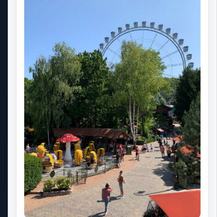
Universal Studios Hollywood
Disneyland Paris
Mon coach voyage
Notre fonctionnement
A propos de Park Trips
Notre dossier de presse
Contactez-nous
Gérer mes cookies
Politique de confidentialité
Recevez notre newsletter!
@
Sur les réseaux sociaux