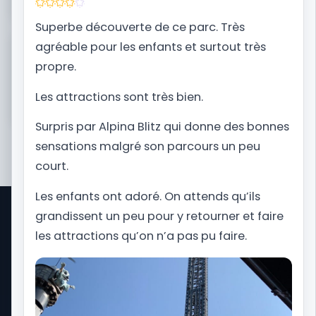
Superbe découverte de ce parc. Très
agréable pour les enfants et surtout très
Besoin du contexte complet avant de réserver ?
Ouvrez la fiche destination de Nigloland.
propre.
Les attractions sont très bien.
Je prépare mon voyage
Surpris par Alpina Blitz qui donne des bonnes
sensations malgré son parcours un peu
court.
Les enfants ont adoré. On attends qu’ils
grandissent un peu pour y retourner et faire
Park Trips est un site d'informations sur les
les attractions qu’on n’a pas pu faire.
voyages dans les parcs d'attractions dans le
monde. D'Orlando pour visiter Universal Studios
Florida et Disney World au Royaume-Uni pour
Alton Towers, nous vous proposons toute
l'actualité et vous accompagnons dans les