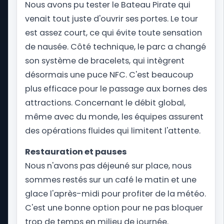
Nous avons pu tester le Bateau Pirate qui
Notre Podcast
venait tout juste d'ouvrir ses portes. Le tour
Nos partenaires
est assez court, ce qui évite toute sensation
Levoyageur
de nausée. Côté technique, le parc a changé
The Phoenix Factory
son système de bracelets, qui intègrent
désormais une puce NFC. C'est beaucoup
plus efficace pour le passage aux bornes des
Les principaux resorts
attractions. Concernant le débit global,
Walt Disney World
Universal Orlando Resort
même avec du monde, les équipes assurent
Seaworld Orlando
des opérations fluides qui limitent l'attente.
Universal Studios Hollywood
Disneyland Paris
Restauration et pauses
Mon coach voyage
Nous n'avons pas déjeuné sur place, nous
Notre fonctionnement
sommes restés sur un café le matin et une
A propos de Park Trips
glace l'après-midi pour profiter de la météo.
Notre dossier de presse
C'est une bonne option pour ne pas bloquer
Contactez-nous
trop de temps en milieu de journée.