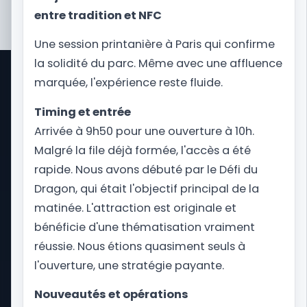
entre tradition et NFC
Une session printanière à Paris qui confirme
la solidité du parc. Même avec une affluence
marquée, l'expérience reste fluide.
Park Trips est un site d'informations sur les
voyages dans les parcs d'attractions dans le
Timing et entrée
monde. D'Orlando pour visiter Universal Studios
Arrivée à 9h50 pour une ouverture à 10h.
Florida et Disney World au Royaume-Uni pour
Malgré la file déjà formée, l'accès a été
Alton Towers, nous vous proposons toute
l'actualité et vous accompagnons dans les
rapide. Nous avons débuté par le Défi du
préparations de votre séjour.
Dragon, qui était l'objectif principal de la
matinée. L'attraction est originale et
bénéficie d'une thématisation vraiment
Nos astuces
réussie. Nous étions quasiment seuls à
Temps d'attente
l'ouverture, une stratégie payante.
Notre application mobile
Plan du site
Nouveautés et opérations
Boutique Park Trips