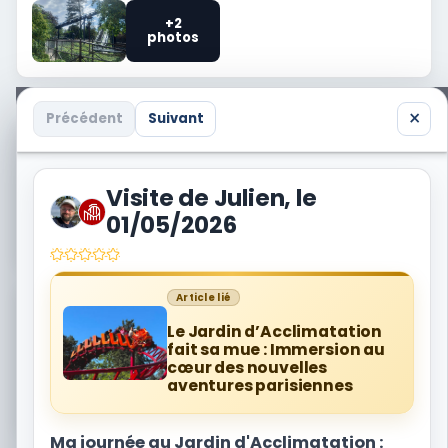
+2
photos
×
Précédent
Suivant
Vous avez aussi visité Le Jardin d'Acclimatation ?
Partagez votre propre trip report avec la
communauté.
Visite de Julien, le
01/05/2026
Je raconte une visite
Article lié
Besoin du contexte complet avant de réserver ?
Ouvrez la fiche destination de Le Jardin
Le Jardin d’Acclimatation
d'Acclimatation.
fait sa mue : Immersion au
cœur des nouvelles
aventures parisiennes
Je prépare mon voyage
Ma journée au Jardin d'Acclimatation :