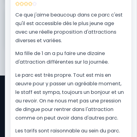
Ce que j'aime beaucoup dans ce parc c'est
Besoin du contexte complet avant de réserver ?
Ouvrez la fiche destination de Dennlys Parc.
qu'il est accessible dès le plus jeune age
avec une réelle proposition d'attractions
Je prépare mon voyage
diverses et variées.
Ma fille de 1 an a pu faire une dizaine
d'attraction différentes sur la journée.
Le parc est très propre. Tout est mis en
œuvre pour y passer un agréable moment,
le staff est sympa, toujours un bonjour et un
Park Trips est un site d'informations sur les
voyages dans les parcs d'attractions dans le
au revoir. On ne nous met pas une pression
monde. D'Orlando pour visiter Universal Studios
de dingue pour rentrer dans l'attraction
Florida et Disney World au Royaume-Uni pour
comme on peut avoir dans d'autres parc.
Alton Towers, nous vous proposons toute
l'actualité et vous accompagnons dans les
Les tarifs sont raisonnable au sein du parc.
préparations de votre séjour.