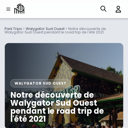
Park Trips
>
Walygator Sud Ouest
>
Notre découverte de
Walygator Sud Ouest pendant le road trip de l'été 2021
WALYGATOR SUD OUEST
Notre découverte de
Walygator Sud Ouest
pendant le road trip de
l'été 2021