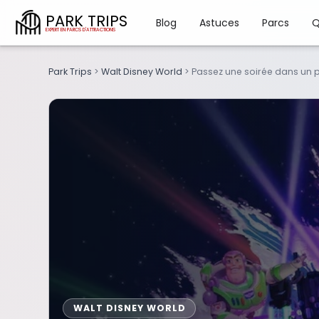
PARK TRIPS
Blog
Astuces
Parcs
Q
Park Trips
>
Walt Disney World
>
Passez une soirée dans un 
WALT DISNEY WORLD