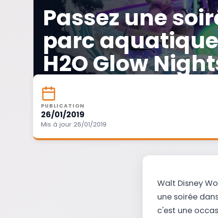
Passez une soi
parc aquatique
H2O Glow Night
PUBLICATION
26/01/2019
Mis à jour 26/01/2019
Walt Disney Wor
une soirée dan
c'est une occas