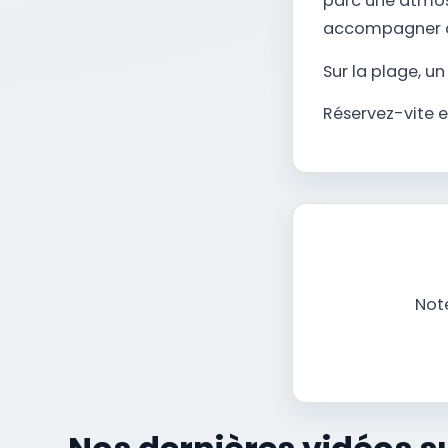
parc une atmosp
accompagner c
Sur la plage, u
Réservez-vite e
Note