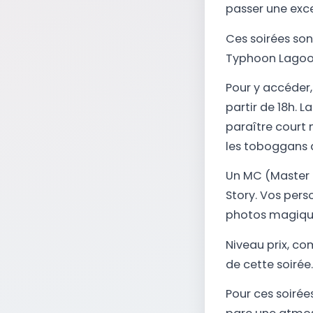
passer une exce
Ces soirées sont
Typhoon Lagoon.
Pour y accéder,
partir de 18h. 
paraître court 
les toboggans d
Un MC (Master o
Story. Vos per
photos magiqu
Niveau prix, co
de cette soirée.
Pour ces soirée