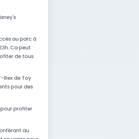
isney's
accès au parc à
23h. Ca peut
ofiter de tous
 T-Rex de Toy
ents pour des
pour profiter
conférant au