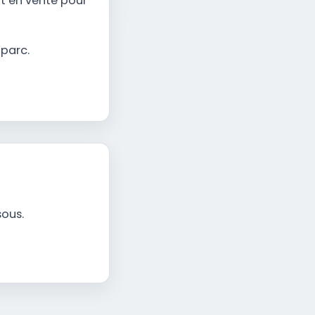
nt en vente pour
 parc.
sous.