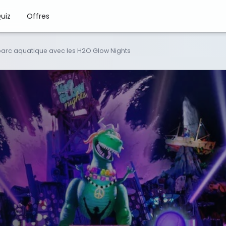
uiz
Offres
parc aquatique avec les H2O Glow Nights