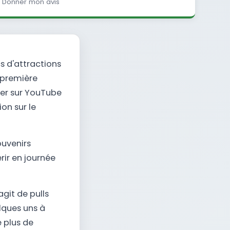
Donner mon avis
s d'attractions
 première
ver sur YouTube
on sur le
ouvenirs
érir en journée
agit de pulls
lques uns à
e plus de