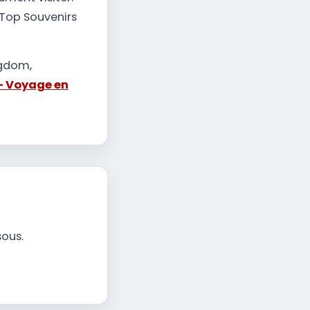
 Top Souvenirs
ngdom,
- Voyage en
sous.