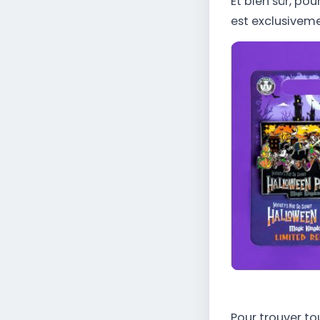
Et bien sûr, po
est exclusivem
Pour trouver to