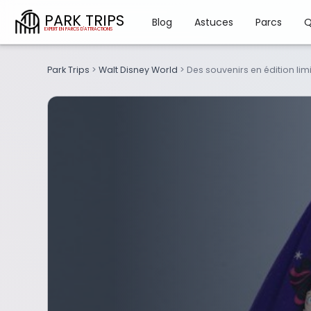
PARK TRIPS
Blog
Astuces
Parcs
Q
Park Trips
>
Walt Disney World
>
Des souvenirs en édition lim