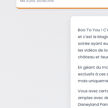
Mis à jour 20/08/2019
Boo To You ! C'
et c'est le Mag
soirée ayant eu
les vidéos de l
château et feux 
En géant du mar
exclusifs à ces 
mais uniquement
Vous avez certa
amples avec de
Disneyland Pari