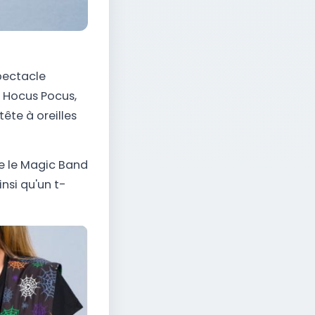
pectacle
d Hocus Pocus,
ête à oreilles
re le Magic Band
nsi qu'un t-