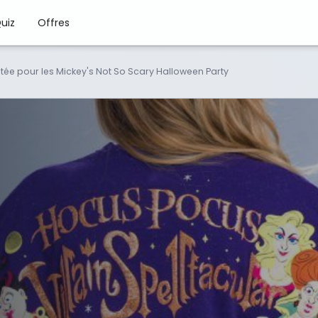
uiz
Offres
itée pour les Mickey's Not So Scary Halloween Party