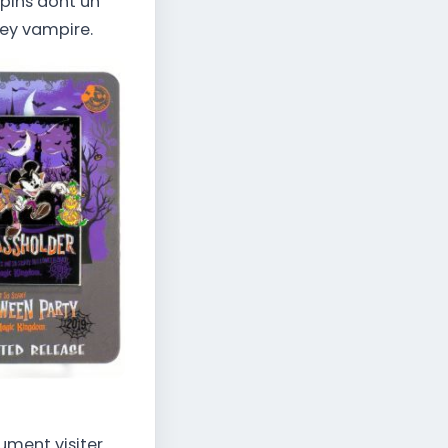
 pins dont un
ey vampire.
ument visiter.