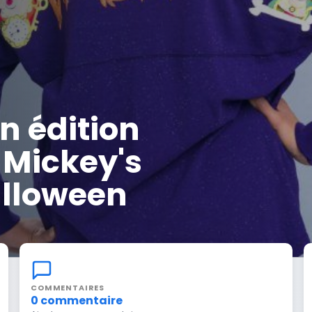
n édition
s Mickey's
alloween
COMMENTAIRES
0 commentaire