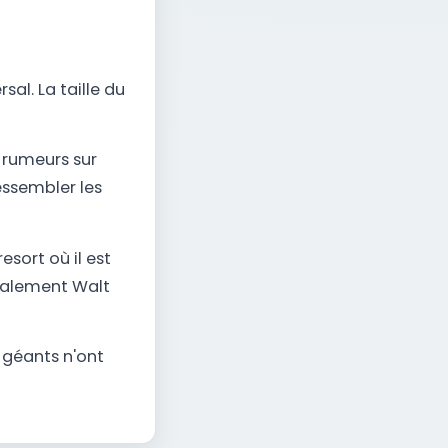
sal. La taille du
 rumeurs sur
essembler les
esort où il est
ntalement Walt
2 géants n'ont