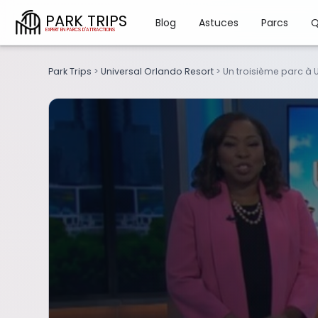
PARK TRIPS
Blog
Astuces
Parcs
Q
Park Trips
>
Universal Orlando Resort
>
Un troisième parc à 