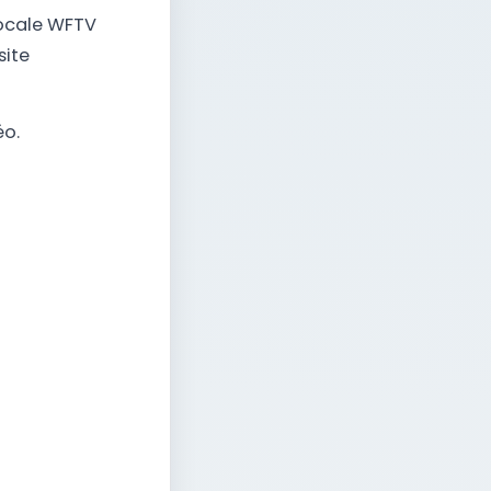
locale WFTV
site
éo.