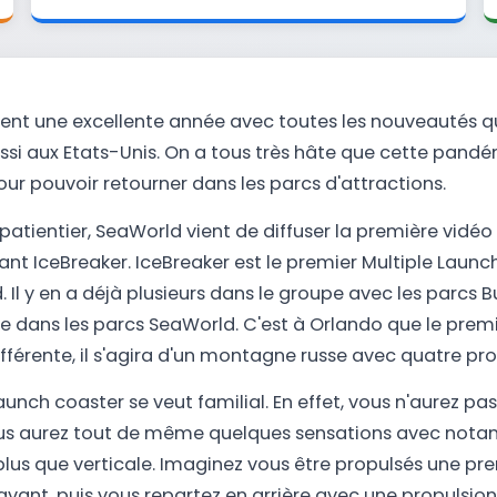
ent une excellente année avec toutes les nouveautés qu
si aux Etats-Unis. On a tous très hâte que cette pandé
our pouvoir retourner dans les parcs d'attractions.
 patientier, SeaWorld vient de diffuser la première vidéo
nt IceBreaker. IceBreaker est le premier Multiple Laun
 Il y en a déjà plusieurs dans le groupe avec les parcs
e dans les parcs SeaWorld. C'est à Orlando que le prem
différente, il s'agira d'un montagne russe avec quatre pro
nch coaster se veut familial. En effet, vous n'aurez pas 
us aurez tout de même quelques sensations avec not
plus que verticale. Imaginez vous être propulsés une pr
n avant, puis vous repartez en arrière avec une propulsi