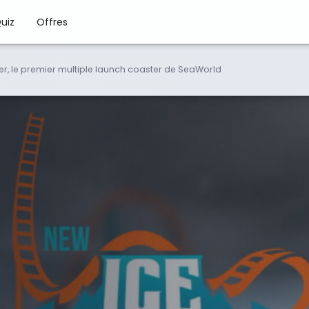
uiz
Offres
er, le premier multiple launch coaster de SeaWorld