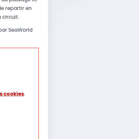
e repartir en
circuit.
 par SeaWorld
s cookies
.