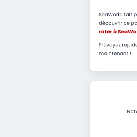
SeaWorld fait p
découvrir ce par
rater à SeaWo
Prévoyez rapide
maintenant !
Note