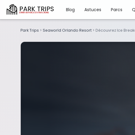
PARK TRIPS
Blog
Astuces
Parcs
Q
Park Trips
>
Seaworld Orlando Resort
>
Découvrez Ice Break