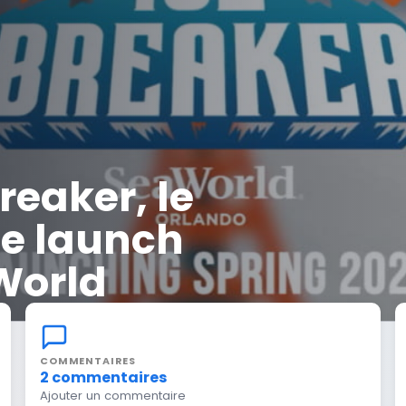
reaker, le
le launch
World
COMMENTAIRES
2 commentaires
Ajouter un commentaire