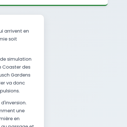
i arrivent en
mie soit
 de simulation
ch Coaster des
 Busch Gardens
ier va donc
pulsions.
d'inversion.
amment une
emière en
on au passage et