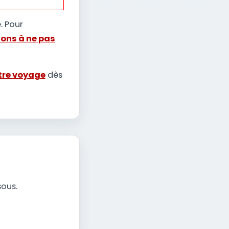
. Pour
ions à ne pas
tre voyage
dès
sous.