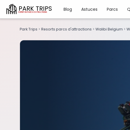
PARK TRIPS
Blog
Astuces
Parcs
Q
Park Trips
>
Resorts parcs d'attractions
>
Walibi Belgium
>
W