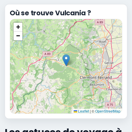
Où se trouve Vulcania ?
+
−
Leaflet
|
©
OpenStreetMap