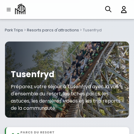
Park Trips
>
Resorts parcs d'attractions
>
Tusenfryd
Tusenfryd
Préparez votre séjour à Tusenfryd avec la vue
d'ensemble du resort, les fiches parcs, les
astuces, les dernières vidéos et les trip reports
de la communauté.
PARCS DU RESORT