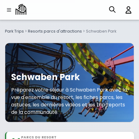
Park Trips
>
Resorts parcs d'attractions
>
Schwaben Park
Schwaben Park
Préparez votre séjour à Schwaben Park avec la
vue d'ensemble du resort, les fiches parcs, les
astuces, les dernières vidéos et les trip reports
de la communauté.
PARCS DU RESORT