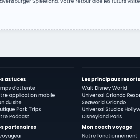
vensburger Spieleland. Votre retour aide les futurs visiteu
s astuces
Les principaux resort
mps d'attente
Walt Disney World
tre application mobile
Universal Orlando Reso
an du site
Seaworld Orlando
utique Park Trips
Universal Studios Holly
tre Podcast
Disneyland Paris
s partenaires
Mon coach voyage
voyageur
Notre fonctionnement