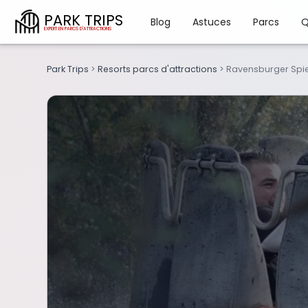
PARK TRIPS
Blog
Astuces
Parcs
Q
Park Trips
>
Resorts parcs d'attractions
>
Ravensburger Spi