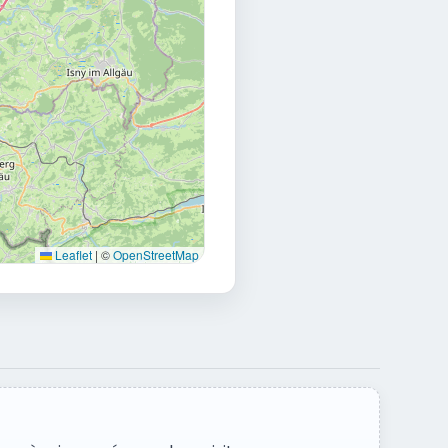
Leaflet
|
©
OpenStreetMap