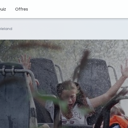
uiz
Offres
eleland