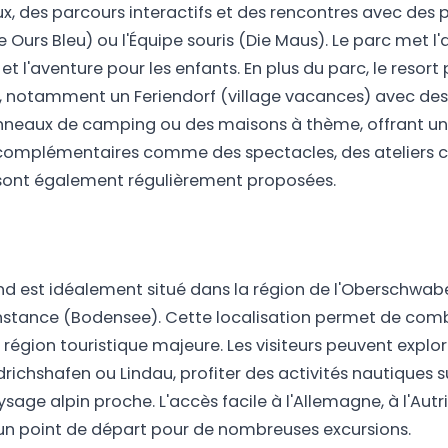
ux, des parcours interactifs et des rencontres avec d
 Ours Bleu) ou l'Équipe souris (Die Maus). Le parc met l'
 et l'aventure pour les enfants. En plus du parc, le resor
, notamment un Feriendorf (village vacances) avec de
neaux de camping ou des maisons à thème, offrant un
 complémentaires comme des spectacles, des ateliers cr
sont également régulièrement proposées.
nd est idéalement situé dans la région de l'Oberschwabe
tance (Bodensee). Cette localisation permet de combin
égion touristique majeure. Les visiteurs peuvent explorer
chshafen ou Lindau, profiter des activités nautiques sur 
age alpin proche. L'accès facile à l'Allemagne, à l'Autri
n un point de départ pour de nombreuses excursions.