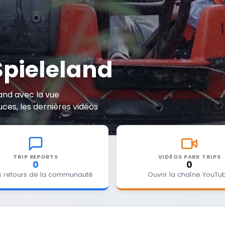
pieleland
and avec la vue
uces, les dernières vidéos
TRIP REPORTS
VIDÉOS PARK TRIPS
0
0
es retours de la communauté
Ouvrir la chaîne YouTu