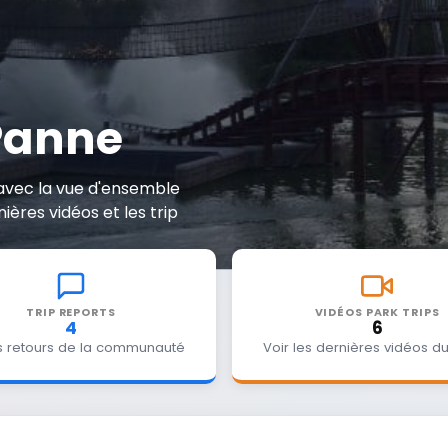
Panne
 avec la vue d'ensemble
nières vidéos et les trip
TRIP REPORTS
VIDÉOS PARK TRIPS
4
6
es retours de la communauté
Voir les dernières vidéos du