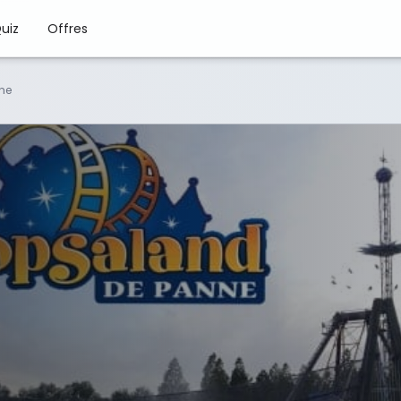
uiz
Offres
ne