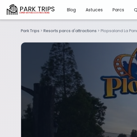
PARK TRIPS
Blog
Astuces
Parcs
Q
Park Trips
>
Resorts parcs d'attractions
>
Plopsaland La Pan