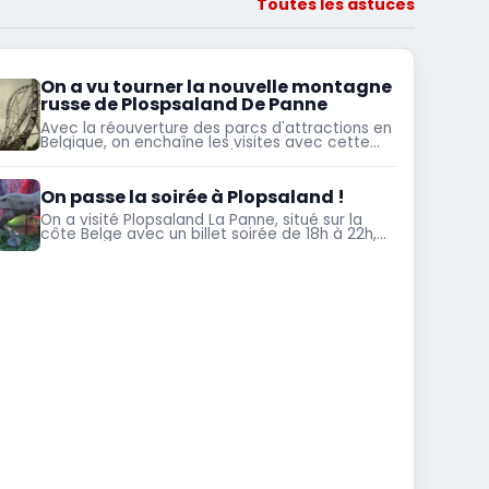
Toutes les astuces
On a vu tourner la nouvelle montagne
russe de Plospsaland De Panne
Avec la réouverture des parcs d'attractions en
Belgique, on enchaîne les visites avec cette
fois Plopsaland pour voir l'avancée de la
construction du nouveau coaster Mack Rides
On passe la soirée à Plopsaland !
On a visité Plopsaland La Panne, situé sur la
côte Belge avec un billet soirée de 18h à 22h,
est ce que ça vaut le coup ?