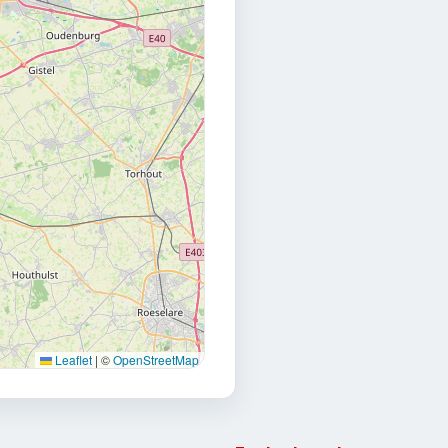
Leaflet
|
©
OpenStreetMap