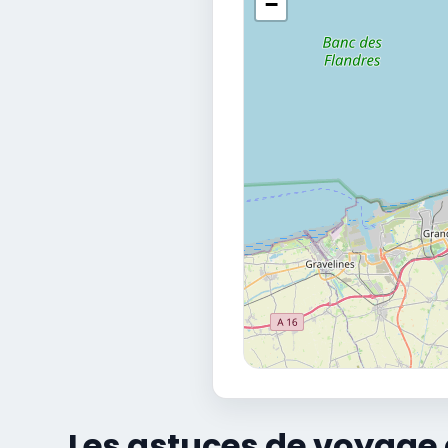
−
Les astuces de voyage