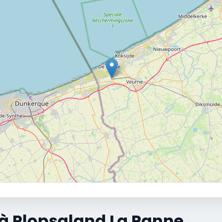
 à Plopsaland La Panne