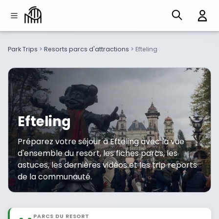
Park Trips
>
Resorts parcs d'attractions
>
Efteling
Efteling
Préparez votre séjour à Efteling avec la vue
d'ensemble du resort, les fiches parcs, les
astuces, les dernières vidéos et les trip reports
de la communauté.
PARCS DU RESORT