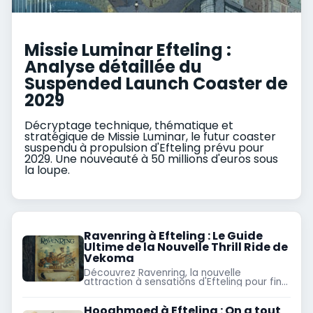
Missie Luminar Efteling :
Analyse détaillée du
Suspended Launch Coaster de
2029
Décryptage technique, thématique et
stratégique de Missie Luminar, le futur coaster
suspendu à propulsion d'Efteling prévu pour
2029. Une nouveauté à 50 millions d'euros sous
la loupe.
Ravenring à Efteling : Le Guide
Ultime de la Nouvelle Thrill Ride de
Vekoma
Découvrez Ravenring, la nouvelle
attraction à sensations d'Efteling pour fin
2026 ! Concept Vekoma inédit, fin des
animaux à Raveleijn : tout sur ce chantier
Hooghmoed à Efteling : On a tout
fou.