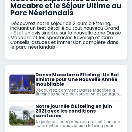
Macabre et le Séjour Ultime au
Parc Néerlandais
Découvrez notre séjour de 2 jours à Efteling,
incluant un test détaillé du tout nouveau Grand
Hôtel, un avis sincère sur la nouvelle zone Danse
Macabre et les spectacles Raveleijn et Caro.
Conseils, astuces et immersion complète dans
le parc néerlandais !
Danse Macabre à Efteling : Un Bal
Sinistre pour Une Nouvelle Année
Inoubliable
Découvrez comment Danse Macabre a
illuminé la soirée du Nouvel An et pourquoi
elle est devenue un incontournable du
parc
Notre journée à Efteling en juin
2021 avec les conditions
sanitaires
A quelques jours près, cela faisait 1 an que
nous n'étions pas venus à Efteling pour
faire nos attractions préférées Baron,