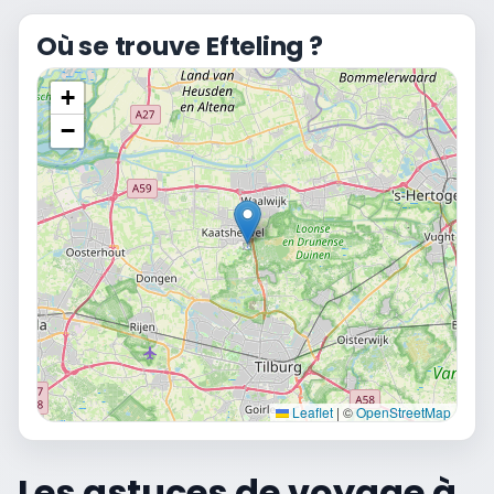
Où se trouve Efteling ?
+
−
Leaflet
|
©
OpenStreetMap
Les astuces de voyage à