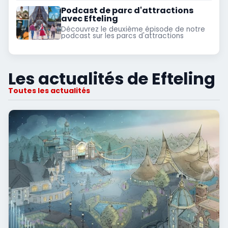
Python, Le Hollandais Volant et d'autres à
découvrir dans l'article
Podcast de parc d'attractions
avec Efteling
Découvrez le deuxième épisode de notre
podcast sur les parcs d'attractions
Les actualités de Efteling
Toutes les actualités