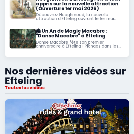
appris sur la nouvelle attraction
(Ouverture 1er mai 2026)
Découvrez Hooghmoed, la nouvelle
attraction d'Efteling ouvrant le 1er mai
2026 ! Histoire, détails techniques, lien
avec Baron 1898 et conseils exclusifs par
l'équipe Park Trips.
👻 Un An de Magie Macabre :
"Danse Macabre" à Efteling
Danse Macabre fête son premier
anniversaire à Efteling ! Plongez dans les
coulisses de la création de cette
attraction unique. Lisez notre avis sur le
successeur du Spookslot : un triomphe
technique, émotionnel et immersif.
Nos dernières vidéos sur
Efteling
Toutes les vidéos