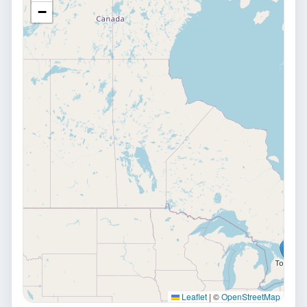
−
Leaflet
|
©
OpenStreetMap