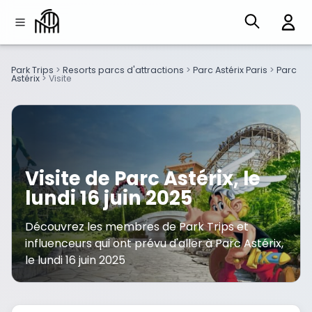
Park Trips
>
Resorts parcs d'attractions
>
Parc Astérix Paris
>
Parc
Astérix
>
Visite
Visite de Parc Astérix, le
lundi 16 juin 2025
Découvrez les membres de Park Trips et
influenceurs qui ont prévu d'aller à Parc Astérix,
le lundi 16 juin 2025