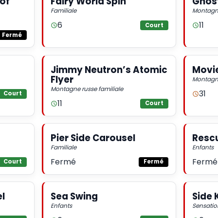
 of
Fairy World Spin
Ghos
Familiale
Montagne
6
11
Court
Fermé
Jimmy Neutron’s Atomic
Movie
Flyer
Montagne
Montagne russe familiale
31
Court
11
Court
Pier Side Carousel
Rescu
Familiale
Enfants
Fermé
Fermé
Court
Fermé
l
Sea Swing
Side 
Enfants
Sensatio