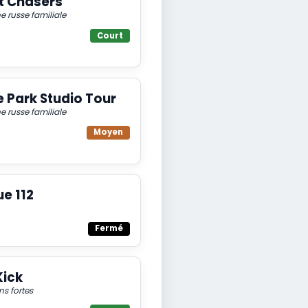
t Chasers
 russe familiale
Court
 Park Studio Tour
 russe familiale
Moyen
e 112
Fermé
Kick
ns fortes