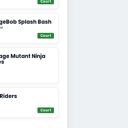
Court
geBob Splash Bash
ue
Court
ge Mutant Ninja
es
Riders
Court