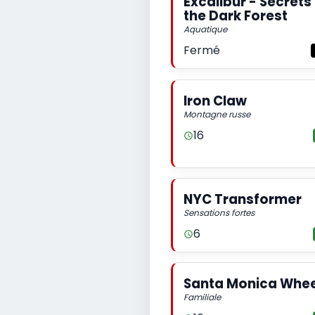
Excalibur - Secrets
the Dark Forest
Aquatique
Fermé
Iron Claw
Montagne russe
16
NYC Transformer
Sensations fortes
6
Santa Monica Whee
Familiale