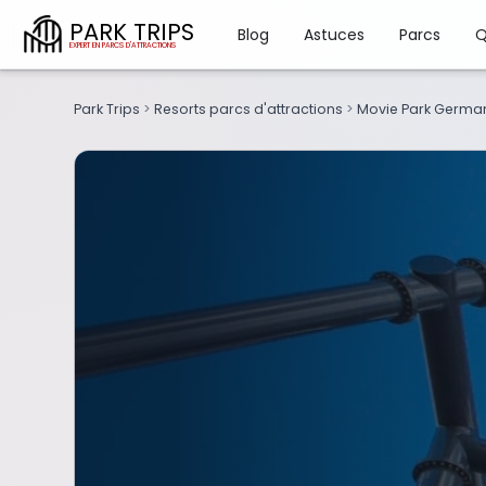
PARK TRIPS
Blog
Astuces
Parcs
Q
Park Trips
>
Resorts parcs d'attractions
>
Movie Park Germa