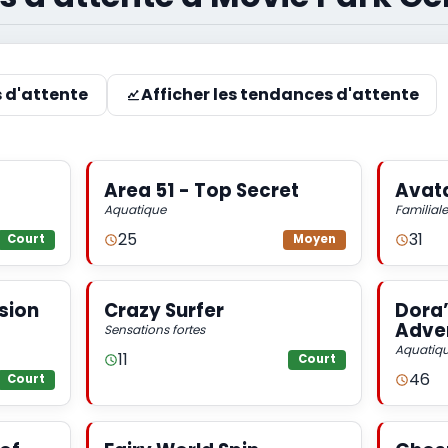
s d'attente
Afficher les tendances d'attente
Area 51 - Top Secret
Avata
Aquatique
Familiale
25
31
Court
Moyen
sion
Crazy Surfer
Dora’
Adve
Sensations fortes
Aquatiq
11
Court
46
Court