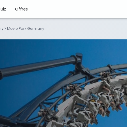
uiz
Offres
ny
>
Movie Park Germany