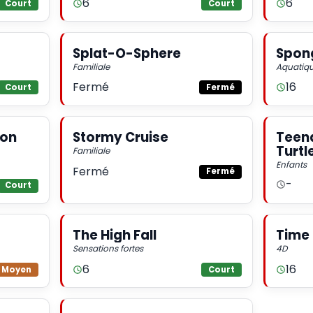
6
6
Court
Court
Splat-O-Sphere
Spon
Familiale
Aquatiq
Fermé
16
Court
Fermé
ion
Stormy Cruise
Teena
Turtl
Familiale
Enfants
Fermé
Fermé
-
Court
The High Fall
Time 
Sensations fortes
4D
6
16
Moyen
Court