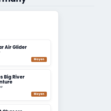
r Air Glider
Moyen
s Big River
nture
ue
Moyen