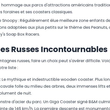
nt hommage aux parcs d'attractions américains traditio
es foraines et ses coasters classiques.
Snoopy : Régulièrement élue meilleure zone enfants de 
ions adaptées aux plus petits sur le thème des Peanuts,
y's Soap Box Racers.
es Russes Incontournables
gnes russes, faire un choix peut s'avérer difficile. Voic
re liste :
: Le mythique et indestructible wooden coaster. Plus lo
avale folle au milieu des arbres, deux immenses lifts et
solument de nuit.
onstre d'acier du parc. Un Giga Coaster signé B&M culm
ointe de 146 km/h. La première descente est monumenta