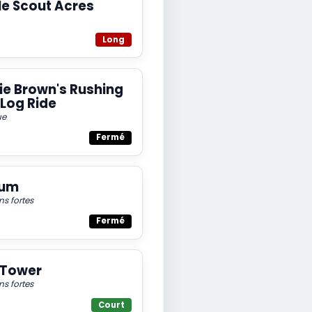
e Scout Acres
Long
ie Brown's Rushing
 Log Ride
ue
Fermé
ium
ns fortes
Fermé
 Tower
ns fortes
Court