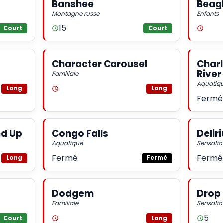
Banshee
Beagl
Montagne russe
Enfants
15
Court
Court
Character Carousel
Charl
River
Familiale
Aquatiq
Long
Long
Fermé
nd Up
Congo Falls
Delir
Aquatique
Sensatio
Fermé
Fermé
Long
Fermé
Dodgem
Drop
Familiale
Sensatio
5
Court
Long