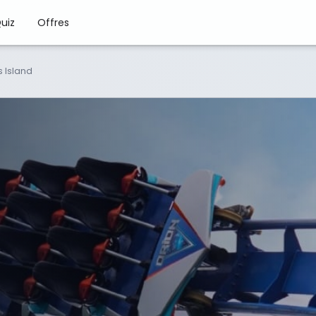
uiz
Offres
s Island