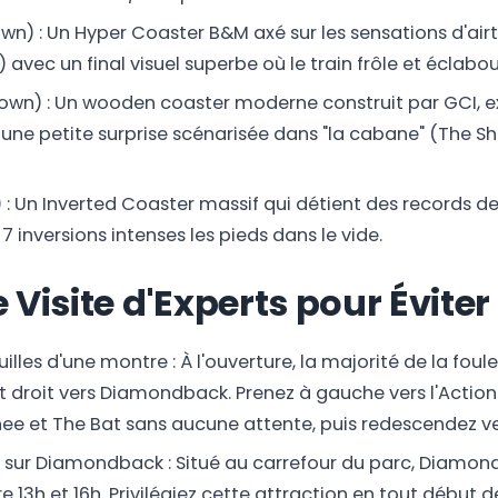
n) : Un Hyper Coaster B&M axé sur les sensations d'ai
 avec un final visuel superbe où le train frôle et éclabou
town) : Un wooden coaster moderne construit par GCI, 
c une petite surprise scénarisée dans "la cabane" (The Sh
: Un Inverted Coaster massif qui détient des records d
 inversions intenses les pieds dans le vide.
 Visite d'Experts pour Éviter 
illes d'une montre : À l'ouverture, la majorité de la foule
t droit vers Diamondback. Prenez à gauche vers l'Actio
ee et The Bat sans aucune attente, puis redescendez ve
di sur Diamondback : Situé au carrefour du parc, Diamo
re 13h et 16h. Privilégiez cette attraction en tout début