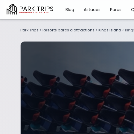
PARK TRIPS
Blog
Astuces
Parcs
Q
Park Trips
>
Resorts parcs d'attractions
>
Kings Island
>
King