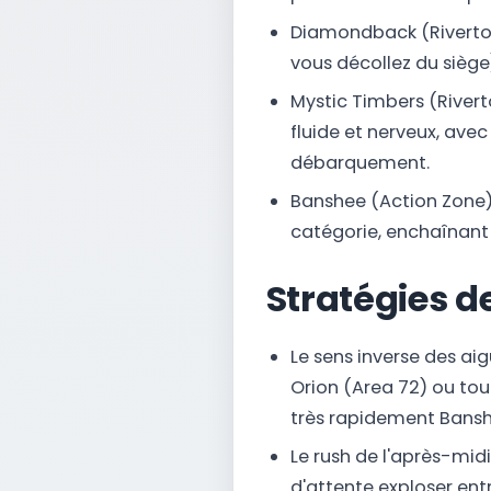
Diamondback (Rivertow
vous décollez du siège)
Mystic Timbers (River
fluide et nerveux, ave
débarquement.
Banshee (Action Zone) 
catégorie, enchaînant 7
Stratégies de
Le sens inverse des aigu
Orion (Area 72) ou tou
très rapidement Bansh
Le rush de l'après-mi
d'attente exploser ent