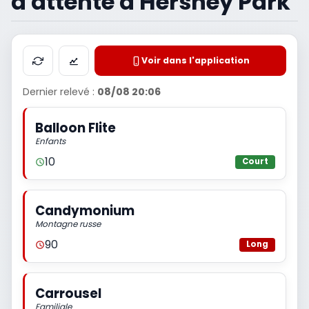
d'attente à Hershey Park
Voir dans l'application
Dernier relevé :
08/08 20:06
Balloon Flite
Enfants
10
Court
Candymonium
Montagne russe
90
Long
Carrousel
Familiale