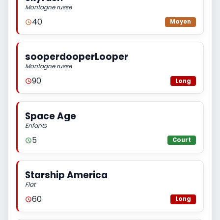
Montagne russe
40
Moyen
sooperdooperLooper
Montagne russe
90
Long
Space Age
Enfants
5
Court
Starship America
Flat
60
Long