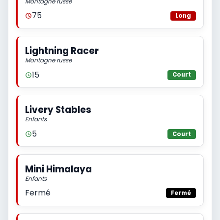
Montagne russe
75
Long
Lightning Racer
Montagne russe
15
Court
Livery Stables
Enfants
5
Court
Mini Himalaya
Enfants
Fermé
Fermé