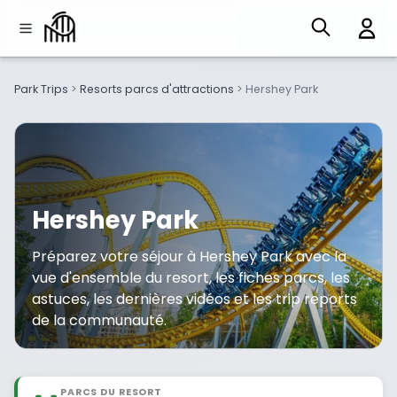
Park Trips
>
Resorts parcs d'attractions
>
Hershey Park
Hershey Park
Préparez votre séjour à Hershey Park avec la
vue d'ensemble du resort, les fiches parcs, les
astuces, les dernières vidéos et les trip reports
de la communauté.
PARCS DU RESORT