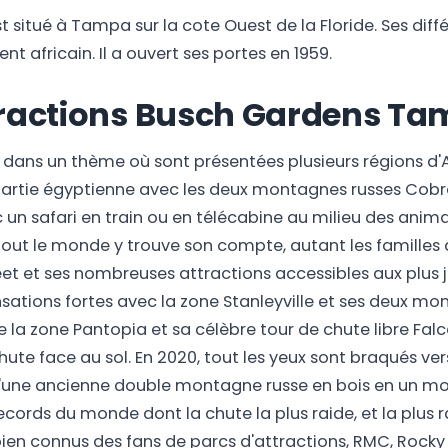
itué à Tampa sur la cote Ouest de la Floride. Ses diffé
nt africain. Il a ouvert ses portes en 1959.
ttractions Busch Gardens T
oo dans un thème où sont présentées plusieurs régions d
a partie égyptienne avec les deux montagnes russes Cob
 un safari en train ou en télécabine au milieu des anima
 tout le monde y trouve son compte, autant les familles
et et ses nombreuses attractions accessibles aux plus j
sations fortes avec la zone Stanleyville et ses deux m
e la zone Pantopia et sa célèbre tour de chute libre Falc
hute face au sol. En 2020, tout les yeux sont braqués 
'une ancienne double montagne russe en bois en un mon
records du monde dont la chute la plus raide, et la plus
n connus des fans de parcs d'attractions, RMC, Rocky