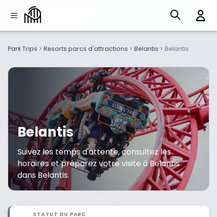
Park Trips
>
Resorts parcs d'attractions
>
Belantis
>
Belantis
Belantis
Suivez les temps d'attente, consultez les
horaires et préparez votre visite à Belantis
dans Belantis.
STATUT DU PARC