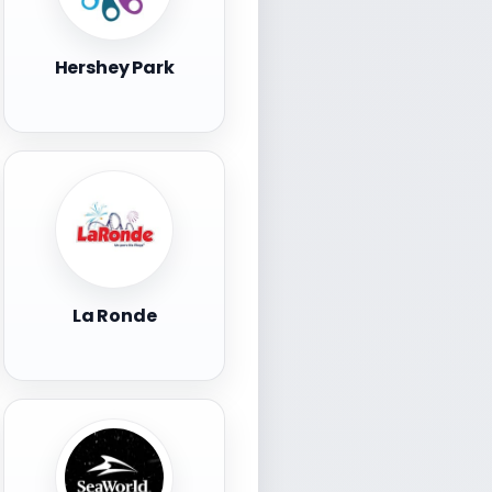
Hershey Park
La Ronde