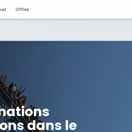
uiz
Offres
inations
ions dans le