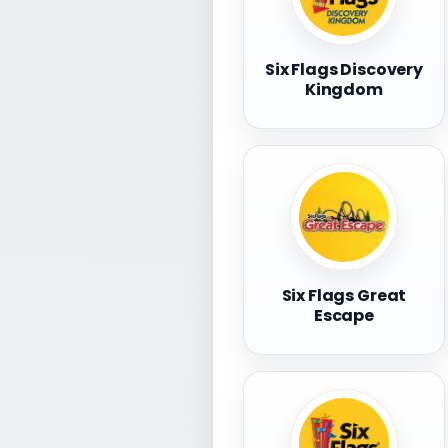
Six Flags Discovery
Kingdom
Six Flags Great
Escape