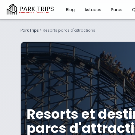
PARK TRIPS
Blog
Astuces
Parcs
Q
Park Trips
>
Resorts parcs d'attractions
Resorts et dest
parcs d'attract