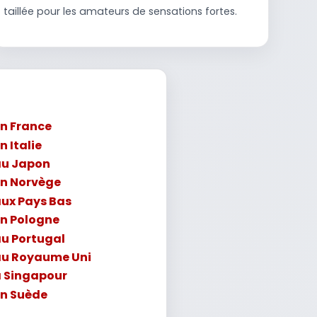
taillée pour les amateurs de sensations fortes.
en France
n Italie
 au Japon
en Norvège
aux Pays Bas
en Pologne
au Portugal
 au Royaume Uni
à Singapour
en Suède