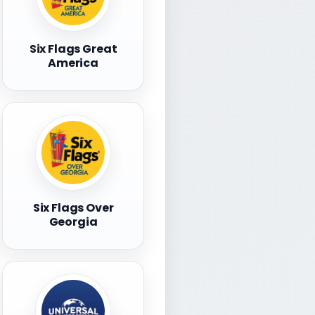
Six Flags Great
America
Six Flags Over
Georgia