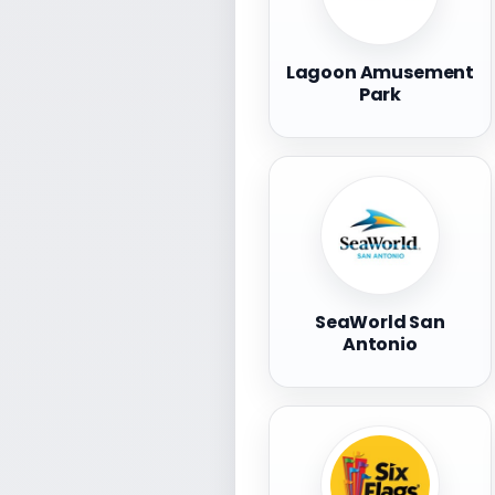
Lagoon Amusement
Park
SeaWorld San
Antonio