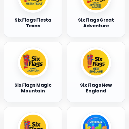
Six Flags Fiesta
Six Flags Great
Texas
Adventure
Six Flags Magic
Six Flags New
Mountain
England