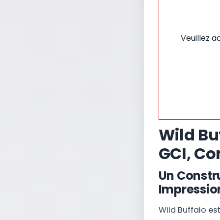
Veuillez a
Wild Bu
GCI, Con
Un Constr
Impressio
Wild Buffalo es