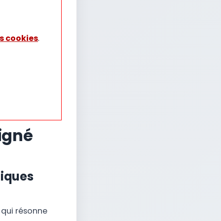
s cookies
.
igné
niques
 qui résonne