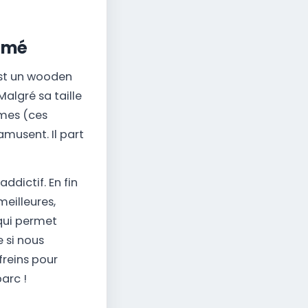
thmé
est un wooden
algré sa taille
imes (ces
musent. Il part
ddictif. En fin
meilleures,
 qui permet
 si nous
reins pour
arc !