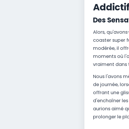
Addictif
Des Sensa
Alors, qu'avons
coaster super f
modérée, il off
moments où l'on
vraiment dans t
Nous l'avons mê
de journée, lors
offrant une glis
d'enchaîner les
aurions aimé q
prolonger le pla