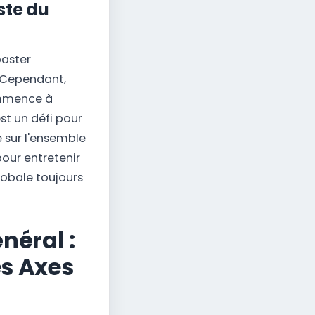
ste du
oaster
. Cependant,
ommence à
t un défi pour
 sur l'ensemble
pour entretenir
globale toujours
néral :
es Axes