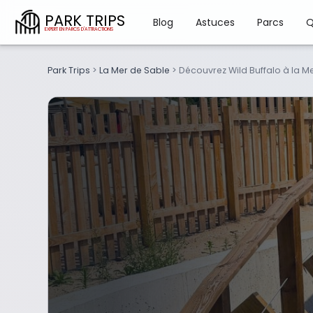
PARK TRIPS
Blog
Astuces
Parcs
Q
Park Trips
>
La Mer de Sable
>
Découvrez Wild Buffalo à la M