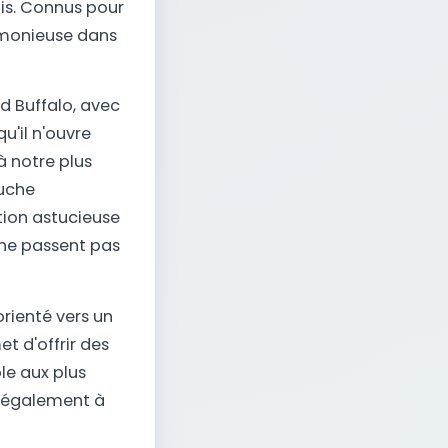
is. Connus pour
armonieuse dans
d Buffalo, avec
u'il n'ouvre
à notre plus
ouche
tion astucieuse
 ne passent pas
orienté vers un
et d'offrir des
le aux plus
t également à