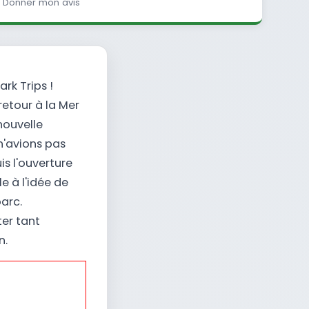
Donner mon avis
rk Trips !
etour à la Mer
nouvelle
n'avions pas
s l'ouverture
e à l'idée de
arc.
ter tant
n.