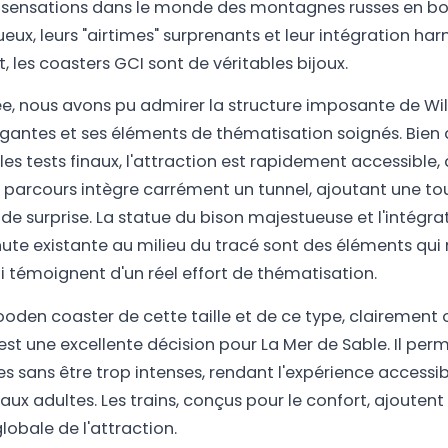
t sensations dans le monde des montagnes russes en bo
nueux, leurs "airtimes" surprenants et leur intégration h
, les coasters GCI sont de véritables bijoux.
ée, nous avons pu admirer la structure imposante de Wil
gantes et ses éléments de thématisation soignés. Bien q
les tests finaux, l'attraction est rapidement accessible, 
Le parcours intègre carrément un tunnel, ajoutant une t
de surprise. La statue du bison majestueuse et l'intégra
hute existante au milieu du tracé sont des éléments qui
i témoignent d'un réel effort de thématisation.
ooden coaster de cette taille et de ce type, clairement 
 est une excellente décision pour La Mer de Sable. Il perm
es sans être trop intenses, rendant l'expérience accessib
x adultes. Les trains, conçus pour le confort, ajouten
lobale de l'attraction.