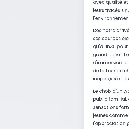
avec qualité e
leurs tracés si
l'environnement
Dès notre arriv
ses courbes élé
qu'à 11h30 pour 
grand plaisir. 
d'immersion et 
de la tour de c
inaperçus et qu
Le choix d'un w
public familial,
sensations fort
jeunes comme au
l'appréciation g