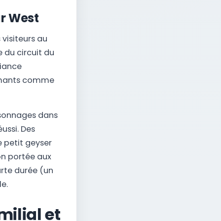
r West
visiteurs au
 du circuit du
biance
armants comme
ersonnages dans
ussi. Des
 petit geyser
on portée aux
urte durée (un
le.
milial et