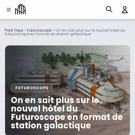
Park Trips
>
Futuroscope
>
On en sait plus sur le nouvel hôtel du
Futuroscope en format de station galactique
FUTUROSCOPE
On en sait plus sur le
nouvel hôtel du
Futuroscope en format de
station galactique