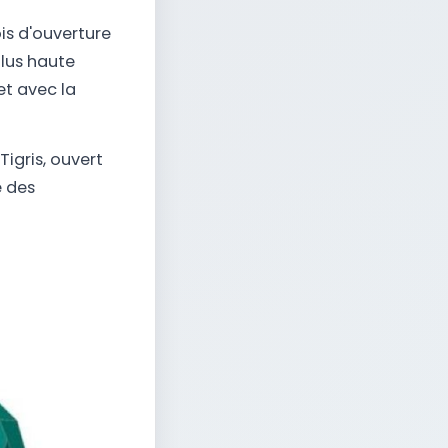
s d'ouverture
plus haute
et avec la
igris, ouvert
e des