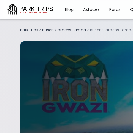
PARK TRIPS
Blog
Astuces
Parcs
Q
Park Trips
>
Busch Gardens Tampa
>
Busch Gardens Tampa 