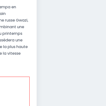
Tampa en
ain
ne russe Gwazi,
ombinant une
 au printemps
ossédera une
e la plus haute
 la vitesse