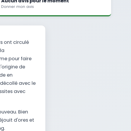
Aucun avis pour le moment
Donner mon avis
s ont circulé
la
me pour faire
'origine de
ide en
 décollé avec le
ssites avec
ouveau. Bien
jouit d'ores et
ng.