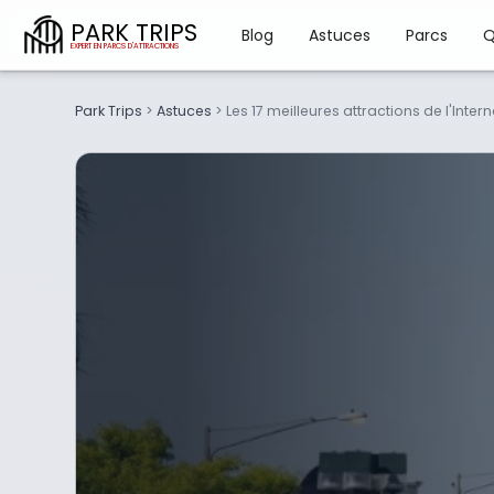
PARK TRIPS
Blog
Astuces
Parcs
Q
Park Trips
>
Astuces
>
Les 17 meilleures attractions de l'Inte