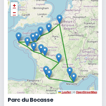
+
−
Leaflet
|
©
OpenStreetMap
Parc du Bocasse