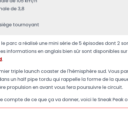
ale de 105 km/h
ale de 3,8
siège tournoyant
 le parc a réalisé une mini série de 5 épisodes dont 2 so
les informations en anglais bien sûr sont disponibles sur
d
.
remier triple launch coaster de l'hémisphère sud. Vous pa
 dans un half pipe tordu qui rappelle la forme de la queu
re propulsion en avant vous fera poursuivre le circuit.
e compte de ce que ça va donner, voici le Sneak Peak off