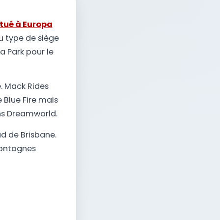
ctué à Europa
au type de siège
a Park pour le
é. Mack Rides
 Blue Fire mais
ons Dreamworld.
ud de Brisbane.
montagnes