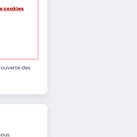
s cookies
.
écouverte des
sous.