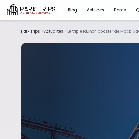
PARK TRIPS
Blog
Astuces
Parcs
Q
Park Trips
>
Actualités
>
Le triple launch coaster de Mack Ride