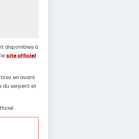
nt disponibles à
 le
site officiel
rtirez en avant
e du serpent et
iciel.