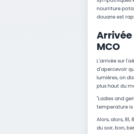
sympathiques en
nourriture pota
douane est rapid
Arrivée
MCO
L'arrivée sur l'
d'apercevoir que
lumières, on di
plus haut du m
"Ladies and gen
temperature is 
Alors, alors, 81,
du soir, bon, ben