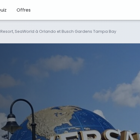
uiz
Offres
l Resort, SeaWorld à Orlando et Busch Gardens Tampa Bay