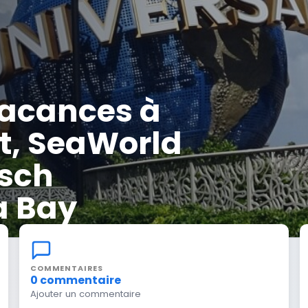
vacances à
rt, SeaWorld
usch
a Bay
COMMENTAIRES
0 commentaire
Ajouter un commentaire