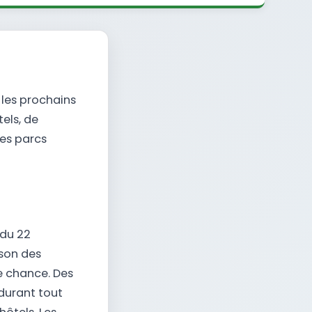
 les prochains
tels, de
des parcs
 du 22
son des
e chance. Des
durant tout