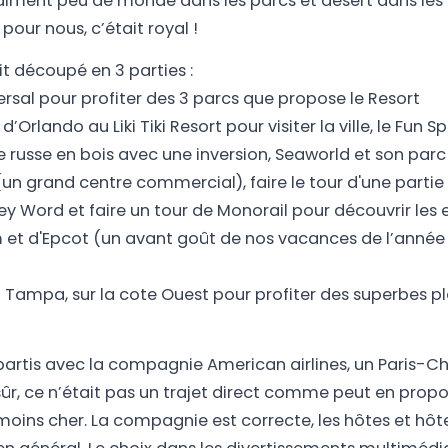
raiment peu de monde dans les parcs et désert dans les h
pour nous, c’était royal !
it découpé en 3 parties :
versal pour profiter des 3 parcs que propose le Resort
 d’Orlando au Liki Tiki Resort pour visiter la ville, le Fun
russe en bois avec une inversion, Seaworld et son parc
(un grand centre commercial), faire le tour d'une partie
ey Word et faire un tour de Monorail pour découvrir les 
et d'Epcot (un avant goût de nos vacances de l’année
 à Tampa, sur la cote Ouest pour profiter des superbes p
rtis avec la compagnie American airlines, un Paris-Ch
sûr, ce n’était pas un trajet direct comme peut en prop
 moins cher. La compagnie est correcte, les hôtes et hôt