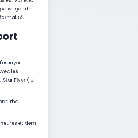
 est varié, la
 passage à la
 formalité.
port
d'essayer
Avec les
Star Flyer (le
 and the
 10 heures et demi