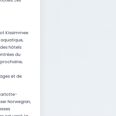
ôtels. Les
 Spot Kissimmee
 aquatique,
 des hôtels
entrées du
 prochaine,
lages et de
arlotte-
oser Norwegian,
esses