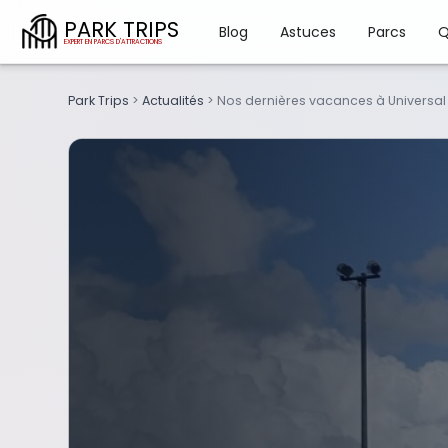
PARK TRIPS
Blog
Astuces
Parcs
Q
Park Trips
>
Actualités
>
Nos dernières vacances à Universa