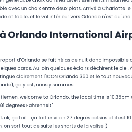
 général. Le choix dans les divertissements multimédias
ble avec un choix entre deux plats. Arrivé à Charlotte le
e et facile, et le vol intérieur vers Orlando n'est qu'une
 à Orlando International Air
aéroport d'Orlando se fait hélas de nuit donc impossible 
lques parcs. Au loin quelques éclairs déchirent le ciel. 
stingue clairement l'ICON Orlando 360 et le tout nouveau 
onde), ça y est, nous y sommes.
tlemen, welcome to Orlando, the local time is 10.35pm
81 degrees Fahrenheit"
 81, ok, ça fait... ça fait environ 27 degrés celsius et il est
, on sort tout de suite les shorts de la valise :)