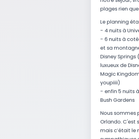
notre séjour, v
plages rien que 
Le planning éta
- 4 nuits à Uni
- 6 nuits à coté
et sa montagne 
Disney Springs 
luxueux de Disn
Magic Kingdom 
youpiiii)
- enfin 5 nuits
Bush Gardens
Nous sommes pa
Orlando. C'est 
mais c’était le