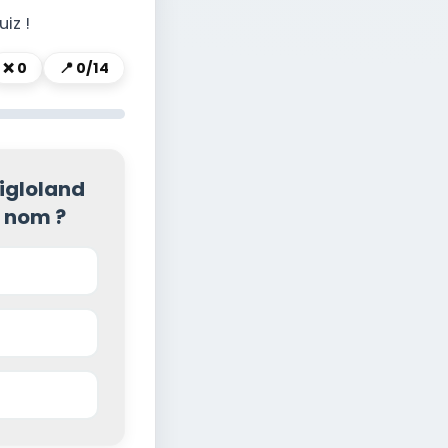
iz !
❌
0
📍
0/14
Nigloland
n nom ?