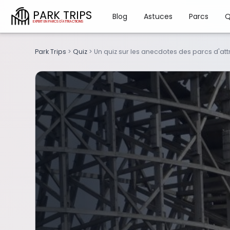
PARK TRIPS
Blog
Astuces
Parcs
Q
Park Trips
>
Quiz
>
Un quiz sur les anecdotes des parcs d'att