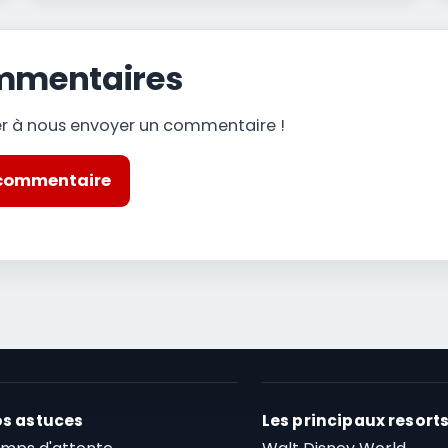
mmentaires
er à nous envoyer un commentaire !
 commentaire
s astuces
Les principaux resort