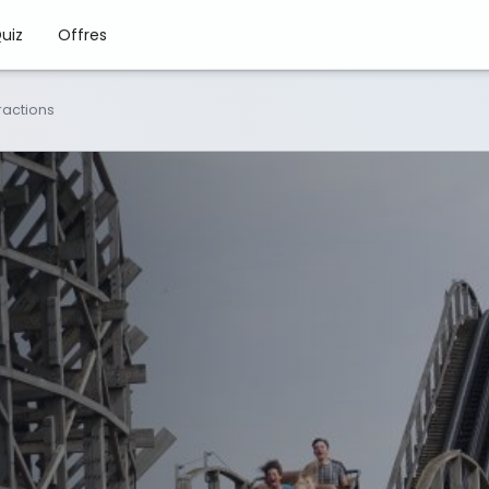
uiz
Offres
ractions