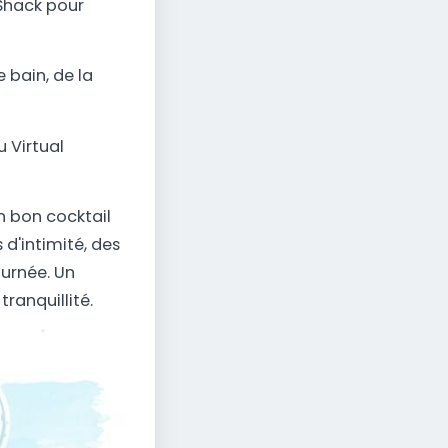
 Shack pour
bain, de la
 Virtual
un bon cocktail
 d'intimité, des
ournée. Un
ranquillité.