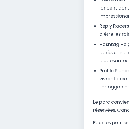
lancent dan
impressionan
Reply Racers
d’être les ro
Hashtag Heig
après une ch
d'apesanteur
Profile Plung
vivront des 
toboggan au 
Le parc convien
réservées, Cand
Pour les petites