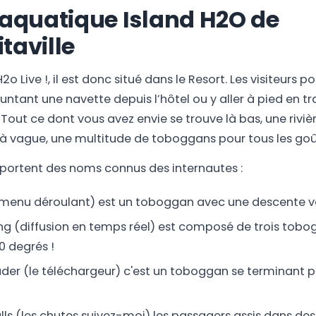
 aquatique Island H2O de
taville
Live !, il est donc situé dans le Resort. Les visiteurs po
ntant une navette depuis l’hôtel ou y aller à pied en tr
ut ce dont vous avez envie se trouve là bas, une riviè
à vague, une multitude de toboggans pour tous les goû
portent des noms connus des internautes :
menu déroulant) est un toboggan avec une descente ve
ng (diffusion en temps réel) est composé de trois tob
0 degrés !
er (le téléchargeur) c'est un toboggan se terminant p
lls (les chutes suivez-moi) les passagers assis dans de