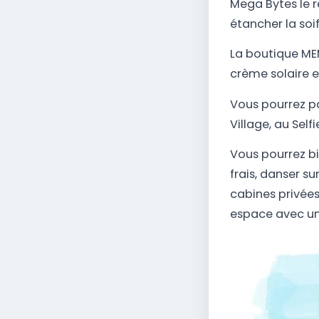
Mega Bytes le r
étancher la soif
La boutique ME
crème solaire e
Vous pourrez pa
Village, au Selfi
Vous pourrez bie
frais, danser su
cabines privées
espace avec un b