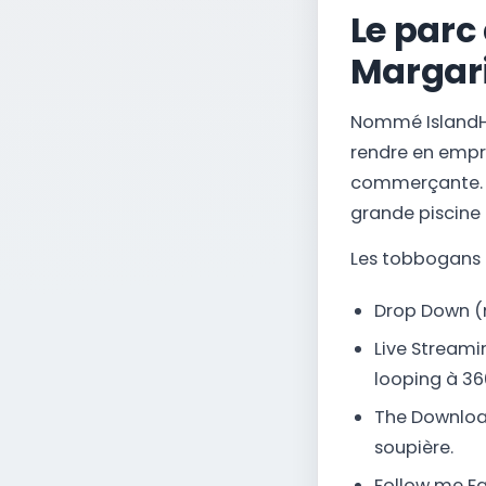
Le parc
Margari
Nommé IslandH2o 
rendre en empru
commerçante. To
grande piscine 
Les tobbogans 
Drop Down (
Live Streami
looping à 36
The Download
soupière.
Follow me Fa