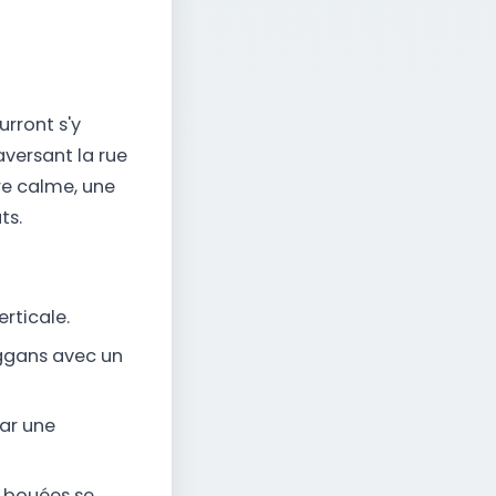
urront s'y
aversant la rue
re calme, une
ts.
rticale.
oggans avec un
ar une
s bouées se