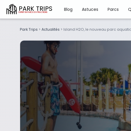
PARK TRIPS
Blog
Astuces
Parcs
Q
Park Trips
>
Actualités
>
Island H2O, le nouveau parc aquati