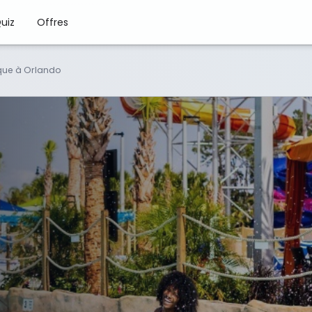
uiz
Offres
que à Orlando